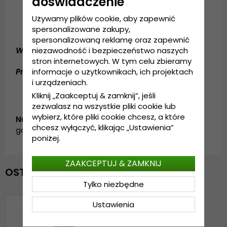
doświadczenie
Rozmiar uniwersalny
Używamy plików cookie, aby zapewnić
Regulacja z tyłu czapki
spersonalizowane zakupy,
spersonalizowaną reklamę oraz zapewnić
niezawodność i bezpieczeństwo naszych
Wykonanie:
100% bawełna
stron internetowych. W tym celu zbieramy
informacje o użytkownikach, ich projektach
Przewodnik po rozmiarach:
Rozmiar uniwersalny
i urządzeniach.
Kliknij „Zaakceptuj & zamknij”, jeśli
zezwalasz na wszystkie pliki cookie lub
wybierz, które pliki cookie chcesz, a które
Numer artykułu:
chcesz wyłączyć, klikając „Ustawienia”
garda.cap.wornout.washed.vintage.purple
poniżej.
ZAAKCEPTUJ & ZAMKNIJ
OSTATNIO OGLĄDANE
Tylko niezbędne
Ustawienia