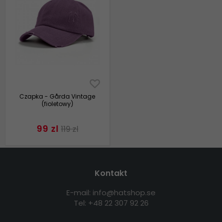
Czapka - Gårda Vintage
(fioletowy)
99 zl
119 zl
Kontakt
E-mail: info@hatshop.se
Tel: +48 22 307 92 26