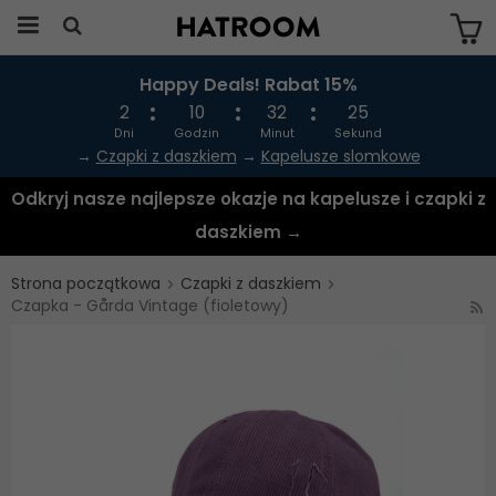
Happy Deals! Rabat 15%
Produkten har blivit tillagd i varukorgen
2
10
32
25
Dni
Godzin
Minut
Sekund
→
Czapki z daszkiem
→
Kapelusze slomkowe
Odkryj nasze najlepsze okazje na kapelusze i czapki z
daszkiem →
Strona początkowa
Czapki z daszkiem
Czapka - Gårda Vintage (fioletowy)