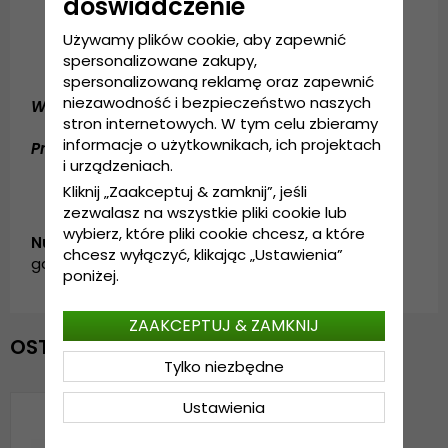
doświadczenie
Rozmiar uniwersalny
Używamy plików cookie, aby zapewnić
Regulacja z tyłu czapki
spersonalizowane zakupy,
spersonalizowaną reklamę oraz zapewnić
niezawodność i bezpieczeństwo naszych
Wykonanie:
Bawełna / Polyester
stron internetowych. W tym celu zbieramy
informacje o użytkownikach, ich projektach
Przewodnik po rozmiarach:
Rozmiar uniwersalny
i urządzeniach.
Kliknij „Zaakceptuj & zamknij”, jeśli
zezwalasz na wszystkie pliki cookie lub
wybierz, które pliki cookie chcesz, a które
Numer artykułu:
chcesz wyłączyć, klikając „Ustawienia”
garda.cap.trucker.velvet.business-darkblue
poniżej.
ZAAKCEPTUJ & ZAMKNIJ
OSTATNIO OGLĄDANE
Tylko niezbędne
Ustawienia