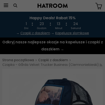
Happy Deals! Rabat 15%
Produkten har blivit tillagd i varukorgen
1
23
13
23
Dni
Godzin
Minut
Sekund
→
Czapki z daszkiem
→
Kapelusze slomkowe
Odkryj nasze najlepsze okazje na kapelusze i czapki z
daszkiem →
Strona początkowa
Czapki z daszkiem
Czapka - Gårda Velvet Trucker Business (Ciemnoniebieski)