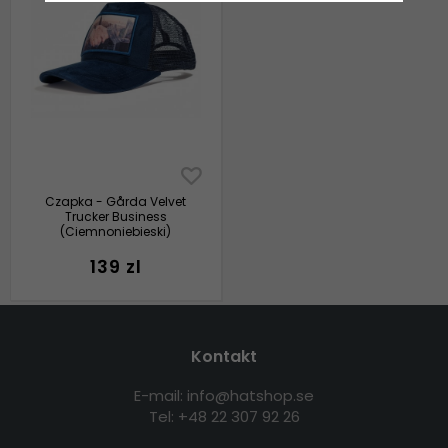
Czapka - Gårda Velvet
Trucker Business
(Ciemnoniebieski)
139 zl
Kontakt
E-mail: info@hatshop.se
Tel: +48 22 307 92 26