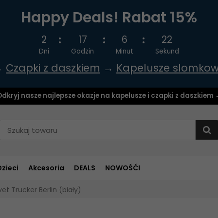
Happy Deals! Rabat 15%
2
17
6
21
Dni
Godzin
Minut
Sekund
→
Czapki z daszkiem
→
Kapelusze slomko
dkryj nasze najlepsze okazje na kapelusze i czapki z daszkiem
Dzieci
Akcesoria
DEALS
NOWOŚĆI
t Trucker Berlin (biały)