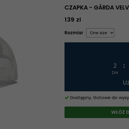
CZAPKA - GÅRDA VELVE
139 zl
Rozmiar
2
Dni
U
Dostępny. Gotowe do wysyłk
WŁÓŻ D