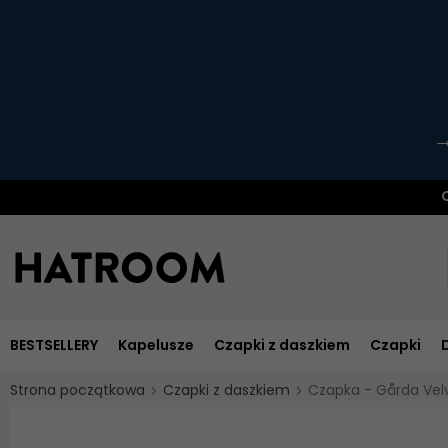
O
BESTSELLERY
Kapelusze
Czapki z daszkiem
Czapki
Strona początkowa
Czapki z daszkiem
Czapka - Gårda Velve