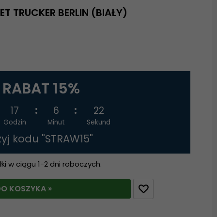
T TRUCKER BERLIN (BIAŁY)
RABAT 15%
17
6
21
Godzin
Minut
Sekund
żyj kodu "STRAW15"
i w ciągu 1-2 dni roboczych.
O KOSZYKA »