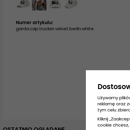
Numer artykułu:
garda.cap.trucker.velvet.berlin.white
Dostoso
Używamy plikó
reklamę oraz 
tym celu zbier
Kliknij „Zaakcep
cookie chcesz, 
OSTATNIO OGLĄDANE