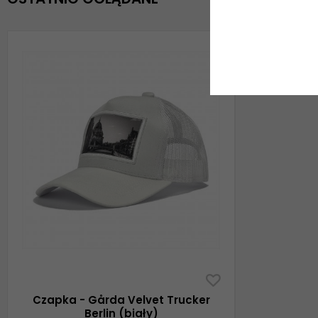
Czapka - Gårda Velvet Trucker
Berlin (biały)