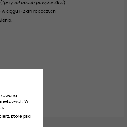
(
*przy zakupach powyżej 49 zl
)
w ciągu 1-2 dni roboczych.
ienia.
ter
ozmiar uniwersalny
lizowaną
ernetowych. W
h.
erz, które pliki