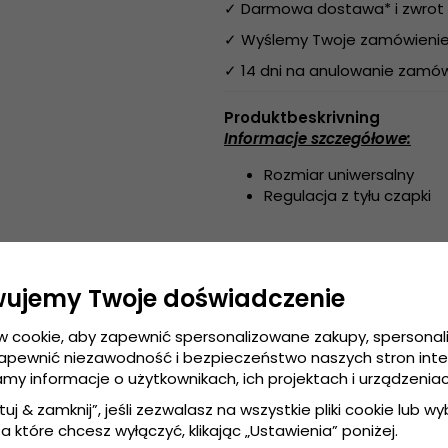
✓ Darmowa dostawa* i zwrot 
✓ Wyślemy Twoje zamówienie 
✓ 14 dni na anulowanie zamów
Produktbeskrivning
Informacje szczegółowe:
Rozmiar uniwersalny
Regulacja z tyłu czapki
Wykonanie:
Bawełna / Polyes
wujemy Twoje doświadczenie
Przewodnik po rozmiarach:
R
w cookie, aby zapewnić spersonalizowane zakupy, spersona
zapewnić niezawodność i bezpieczeństwo naszych stron int
amy informacje o użytkownikach, ich projektach i urządzeniac
tuj & zamknij”, jeśli zezwalasz na wszystkie pliki cookie lub wybi
a które chcesz wyłączyć, klikając „Ustawienia” poniżej.