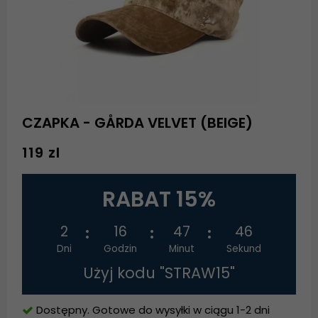
CZAPKA - GÅRDA VELVET (BEIGE)
119 zl
RABAT 15%
2
16
47
46
Dni
Godzin
Minut
Sekund
Użyj kodu "STRAW15"
Dostępny. Gotowe do wysyłki w ciągu 1-2 dni