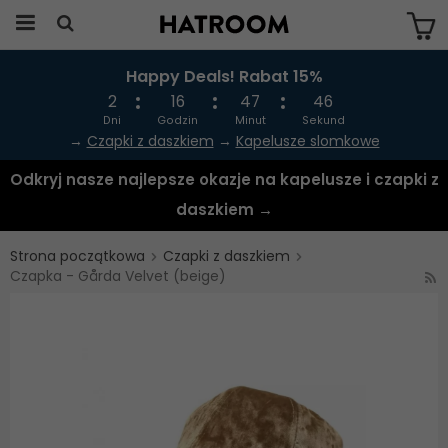
Happy Deals! Rabat 15%
Produkten har blivit tillagd i varukorgen
2
16
47
46
Dni
Godzin
Minut
Sekund
→
Czapki z daszkiem
→
Kapelusze slomkowe
Odkryj nasze najlepsze okazje na kapelusze i czapki z
daszkiem →
Strona początkowa
Czapki z daszkiem
Czapka - Gårda Velvet (beige)