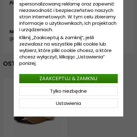
Przewodnik po rozmiarach:
Rozmiar uniwersalny
spersonalizowaną reklamę oraz zapewnić
niezawodność i bezpieczeństwo naszych
stron internetowych. W tym celu zbieramy
informacje o użytkownikach, ich projektach
i urządzeniach.
Numer artykułu:
Kliknij „Zaakceptuj & zamknij”, jeśli
garda.cap.velvet.beige
zezwalasz na wszystkie pliki cookie lub
wybierz, które pliki cookie chcesz, a które
chcesz wyłączyć, klikając „Ustawienia”
OSTATNIO OGLĄDANE
poniżej.
ZAAKCEPTUJ & ZAMKNIJ
Tylko niezbędne
Ustawienia