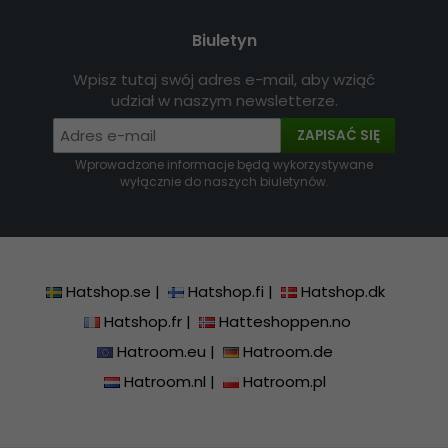
Biuletyn
Wpisz tutaj swój adres e-mail, aby wziąć
udział w naszym newsletterze.
ZAPISAĆ SIĘ
Wprowadzone informacje będą wykorzystywane
wyłącznie do naszych biuletynów.
Hatshop.se
|
Hatshop.fi
|
Hatshop.dk
Hatshop.fr
|
Hatteshoppen.no
Hatroom.eu
|
Hatroom.de
Hatroom.nl
|
Hatroom.pl