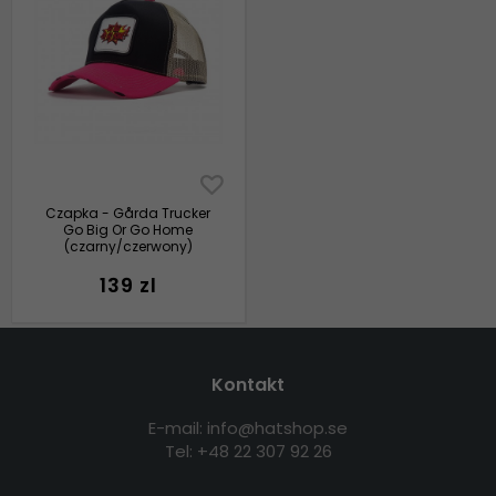
Czapka - Gårda Trucker
Go Big Or Go Home
(czarny/czerwony)
139 zl
Kontakt
E-mail: info@hatshop.se
Tel: +48 22 307 92 26