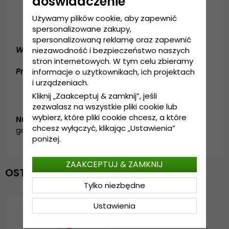
doświadczenie
Rozmiar uniwersalny
Używamy plików cookie, aby zapewnić
Regulacja z tyłu czapki
spersonalizowane zakupy,
spersonalizowaną reklamę oraz zapewnić
Wykonanie:
Bawełna / Polyester
niezawodność i bezpieczeństwo naszych
stron internetowych. W tym celu zbieramy
Przewodnik po rozmiarach:
Rozmiar uniwersalny
informacje o użytkownikach, ich projektach
i urządzeniach.
Kliknij „Zaakceptuj & zamknij”, jeśli
zezwalasz na wszystkie pliki cookie lub
wybierz, które pliki cookie chcesz, a które
Numer artykułu:
chcesz wyłączyć, klikając „Ustawienia”
garda.cap.trucker.go-big-or-go-home
poniżej.
ZAAKCEPTUJ & ZAMKNIJ
OSTATNIO OGLĄDANE
Tylko niezbędne
Ustawienia