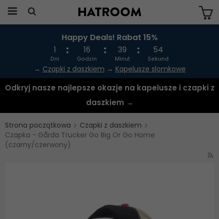
Happy Deals! Rabat 15%
Produkten har blivit tillagd i varukorgen
1
16
39
53
Dni
Godzin
Minut
Sekund
→
Czapki z daszkiem
→
Kapelusze slomkowe
Odkryj nasze najlepsze okazje na kapelusze i czapki z
daszkiem →
Strona początkowa
Czapki z daszkiem
Czapka - Gårda Trucker Go Big Or Go Home
(czarny/czerwony)