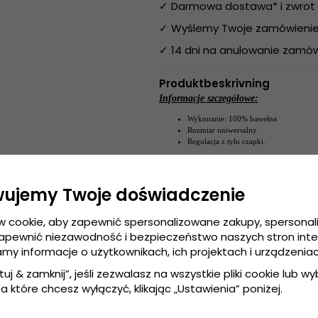
✓ Darmowa dostawa* i zwrot 
✓ Wyślemy Twoje zamówienie 
✓ 14 dni na anulowanie zamów
Produktbeskrivning
Informacje szczegółowe:
Wykonanie: 100%
bawełna
Rozmiar uniwersalny
Regulacja z tyłu czapki
.
Wykonanie:
100%
bawełna
Przewodnik po rozmiarach:
Rozmiar uniwersa
wujemy Twoje doświadczenie
w cookie, aby zapewnić spersonalizowane zakupy, spersona
zapewnić niezawodność i bezpieczeństwo naszych stron int
amy informacje o użytkownikach, ich projektach i urządzeniac
tuj & zamknij”, jeśli zezwalasz na wszystkie pliki cookie lub wybi
a które chcesz wyłączyć, klikając „Ustawienia” poniżej.