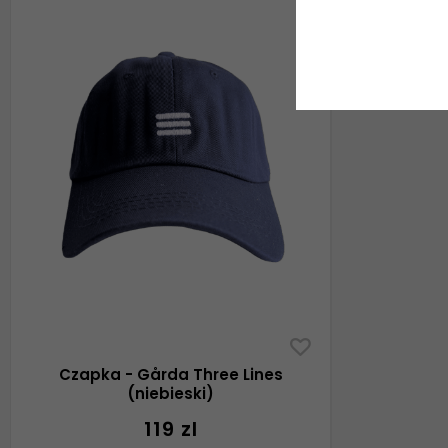
Czapka - Gårda Three Lines
(niebieski)
119 zl