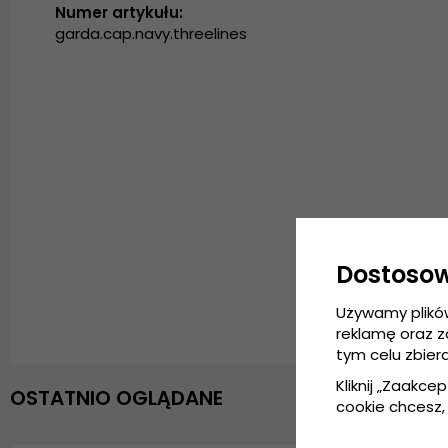
Numer artykułu:
garda.cap.navy.threelines
Dostoso
Używamy plikó
reklamę oraz 
tym celu zbier
Kliknij „Zaakcep
OSTATNIO OGLĄDANE
cookie chcesz, 