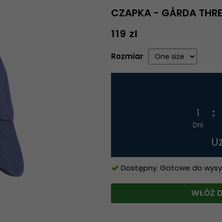
CZAPKA - GÅRDA THREE 
119 zl
Rozmiar
1
Dni
U
Dostępny. Gotowe do wysyłk
WŁÓŻ D