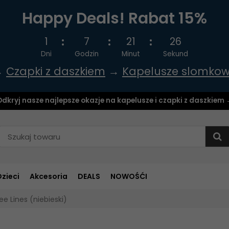
Happy Deals! Rabat 15%
1
7
21
25
Dni
Godzin
Minut
Sekund
→
Czapki z daszkiem
→
Kapelusze slomko
dkryj nasze najlepsze okazje na kapelusze i czapki z daszkiem
Dzieci
Akcesoria
DEALS
NOWOŚĆI
e Lines (niebieski)