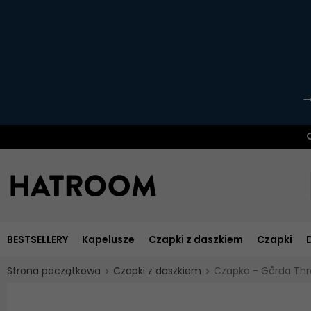
O
BESTSELLERY
Kapelusze
Czapki z daszkiem
Czapki
Strona początkowa
Czapki z daszkiem
Czapka - Gårda Thre