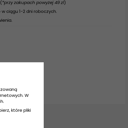
(
*przy zakupach powyżej 49 zl
)
w ciągu 1-2 dni roboczych.
ienia.
lny
lizowaną
ernetowych. W
h.
erz, które pliki