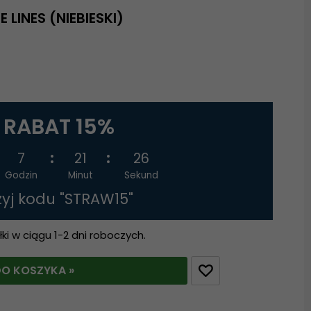
LINES (NIEBIESKI)
RABAT 15%
7
21
25
Godzin
Minut
Sekund
żyj kodu "STRAW15"
i w ciągu 1-2 dni roboczych.
O KOSZYKA »