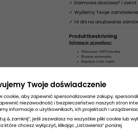
✓ Darmowa dostawa* i zwrot 
✓ Wyślemy Twoje zamówienie 
✓ 14 dni na anulowanie zamów
Produktbeskrivning
Informacje szczegółowe:
Wykonanie: 100%
bawełna
Rozmiar uniwersalny
Regulacja z tyłu czapki
.
Wykonanie:
100%
bawełna
Przewodnik po rozmiarach:
Rozmiar uniwersa
wujemy Twoje doświadczenie
w cookie, aby zapewnić spersonalizowane zakupy, spersona
zapewnić niezawodność i bezpieczeństwo naszych stron int
amy informacje o użytkownikach, ich projektach i urządzeniac
tuj & zamknij”, jeśli zezwalasz na wszystkie pliki cookie lub wybi
a które chcesz wyłączyć, klikając „Ustawienia” poniżej.