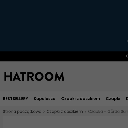
O
BESTSELLERY
Kapelusze
Czapki z daszkiem
Czapki
Strona początkowa
Czapki z daszkiem
Czapka - Gårda Sun