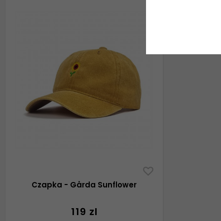
Czapka - Gårda Sunflower
119 zl