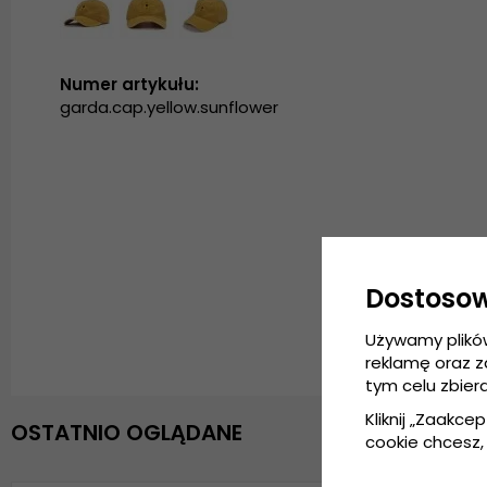
Numer artykułu:
garda.cap.yellow.sunflower
Dostoso
Używamy plikó
reklamę oraz 
tym celu zbier
Kliknij „Zaakcep
OSTATNIO OGLĄDANE
cookie chcesz, 