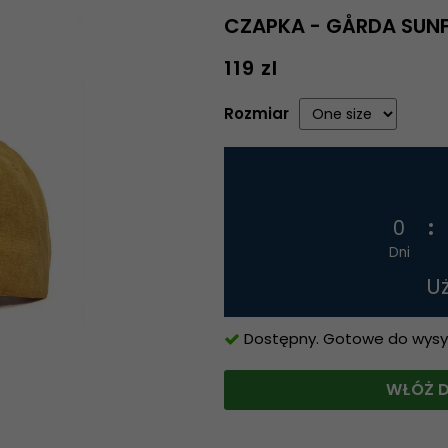
CZAPKA - GÅRDA SUN
119 zl
Rozmiar
0
Dni
U
Dostępny. Gotowe do wysyłk
WŁÓŻ D