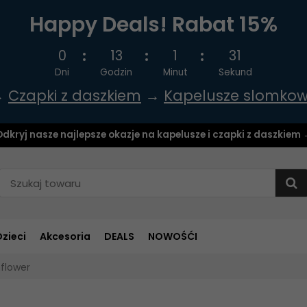
Happy Deals! Rabat 15%
0
13
1
30
Dni
Godzin
Minut
Sekund
→
Czapki z daszkiem
→
Kapelusze slomko
dkryj nasze najlepsze okazje na kapelusze i czapki z daszkiem
Dzieci
Akcesoria
DEALS
NOWOŚĆI
flower