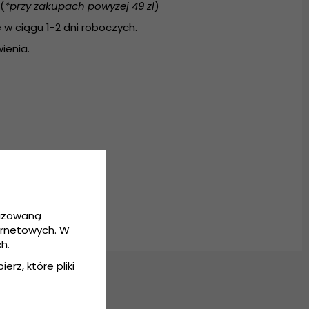
(
*przy zakupach powyżej 49 zl
)
w ciągu 1-2 dni roboczych.
ienia.
lny
lizowaną
ernetowych. W
h.
erz, które pliki