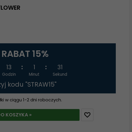
FLOWER
RABAT 15%
13
1
30
Godzin
Minut
Sekund
żyj kodu "STRAW15"
i w ciągu 1-2 dni roboczych.
O KOSZYKA »