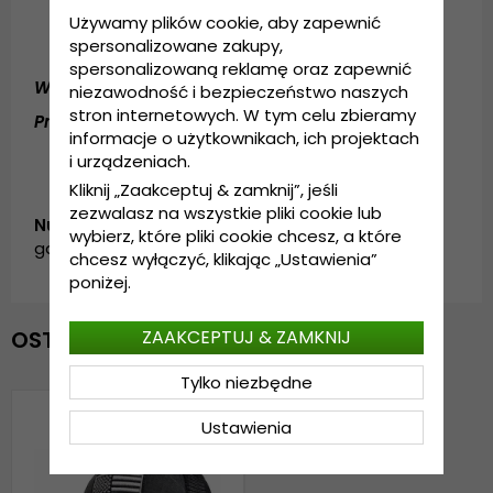
Wykonanie: bawełna (denim) i poliester
Używamy plików cookie, aby zapewnić
Rozmiar uniwersalny
spersonalizowane zakupy,
Regulacja z tyłu czapki.
spersonalizowaną reklamę oraz zapewnić
Wykonanie:
Bawełna i poliester
niezawodność i bezpieczeństwo naszych
stron internetowych. W tym celu zbieramy
Przewodnik po rozmiarach:
Rozmiar uniwersalny
informacje o użytkownikach, ich projektach
i urządzeniach.
Kliknij „Zaakceptuj & zamknij”, jeśli
zezwalasz na wszystkie pliki cookie lub
Numer artykułu:
wybierz, które pliki cookie chcesz, a które
garda.cap.1112012.4.flag.trucker.black/green
chcesz wyłączyć, klikając „Ustawienia”
poniżej.
OSTATNIO OGLĄDANE
ZAAKCEPTUJ & ZAMKNIJ
Tylko niezbędne
Ustawienia