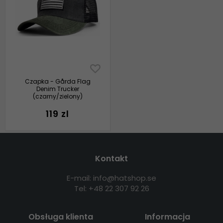
Czapka - Gårda Flag
Denim Trucker
(czarny/zielony)
119 zl
Kontakt
E-mail: info@hatshop.se
Tel: +48 22 307 92 26
Obsługa klienta
Informacja