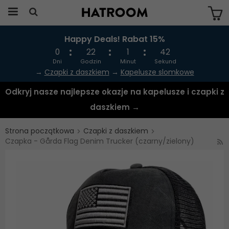
Happy Deals! Rabat 15%
Produkten har blivit tillagd i varukorgen
0
22
1
42
Dni
Godzin
Minut
Sekund
→
Czapki z daszkiem
→
Kapelusze slomkowe
Odkryj nasze najlepsze okazje na kapelusze i czapki z
daszkiem →
Strona początkowa
Czapki z daszkiem
Czapka - Gårda Flag Denim Trucker (czarny/zielony)