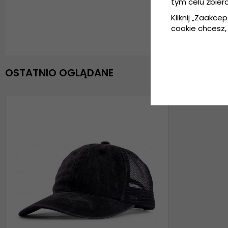
tym celu zbier
Kliknij „Zaakcep
cookie chcesz, 
OSTATNIO OGLĄDANE