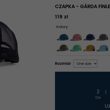
CZAPKA - GÅRDA FINL
119 zl
Kolory:
Rozmiar
2
Dni
U