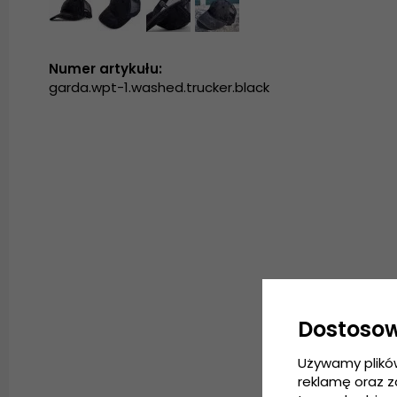
Numer artykułu:
garda.wpt-1.washed.trucker.black
Dostoso
Używamy plikó
reklamę oraz 