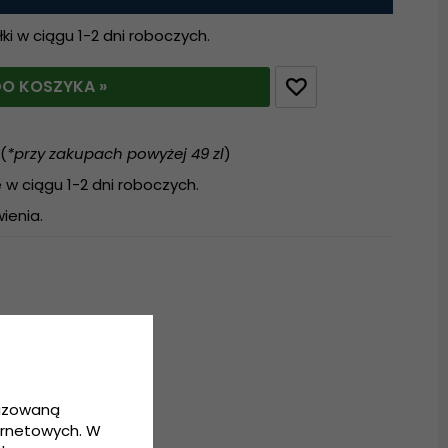
i w ciągu 1-2 dni roboczych.
O KOSZYKA »
(
*przy zakupach powyżej 49 zl
)
w ciągu 1-2 dni roboczych.
ienia.
ter
lizowaną
ernetowych. W
ozmiar uniwersalny