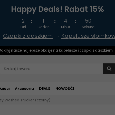
Happy Deals! Rabat 15%
2
1
4
49
Dni
Godzin
Minut
Sekund
→
Czapki z daszkiem
→
Kapelusze slomko
dkryj nasze najlepsze okazje na kapelusze i czapki z daszkiem
Dzieci
Akcesoria
DEALS
NOWOŚĆI
ley Washed Trucker (czarny)