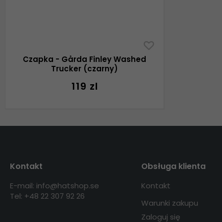
Czapka - Gårda Finley Washed
Trucker (czarny)
119 zl
Kontakt
Obsługa klienta
E-mail: info@hatshop.se
Kontakt
Tel: +48 22 307 92 26
Warunki zakupu
Zaloguj się