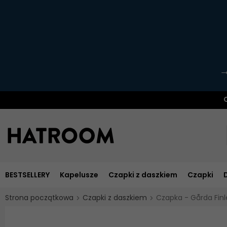
O
BESTSELLERY
Kapelusze
Czapki z daszkiem
Czapki
Strona początkowa
Czapki z daszkiem
Czapka - Gårda Fin