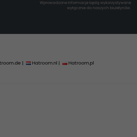
Wprowadzone informacje będą wykorzystywane
wyłącznie do naszych biuletynów.
troom.de
|
Hatroom.nl
|
Hatroom.pl