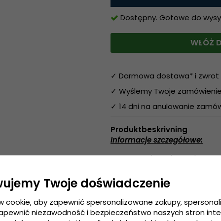
Dostępny. Gotowe do wysyłk
WŁÓŻ D
✓ Darmowa dostawa* i zwrot 
✓ Wyślemy Twoje zamówienie 
✓ 14 dni na anulowanie zamów
Produktbeskrivning
Informacje szczegółowe:
Rozmiar uniwersalny
Regulacja z tyłu czapki
wujemy Twoje doświadczenie
Wykonanie:
Bawełna / Polyes
w cookie, aby zapewnić spersonalizowane zakupy, spersona
zapewnić niezawodność i bezpieczeństwo naszych stron int
Przewodnik po rozmiarach:
R