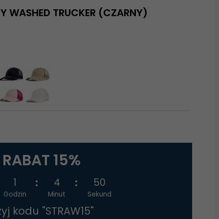
EY WASHED TRUCKER (CZARNY)
RABAT 15%
1
4
49
Godzin
Minut
Sekund
żyj kodu "STRAW15"