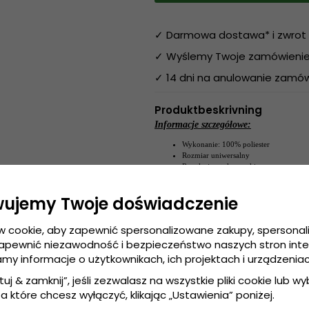
✓ Darmowa dostawa* i zwrot 
✓ Wyślemy Twoje zamówienie 
✓ 14 dni na anulowanie zamów
Produktbeskrivning
Informacje szczegółowe:
Wykonanie: 100%
poliester
Rozmiar uniwersalny
Regulacja z tyłu czapki
.
Wykonanie:
100%
poliester
wujemy Twoje doświadczenie
Przewodnik po rozmiarach:
Rozmiar uniwersa
w cookie, aby zapewnić spersonalizowane zakupy, spersona
zapewnić niezawodność i bezpieczeństwo naszych stron int
amy informacje o użytkownikach, ich projektach i urządzeniac
tuj & zamknij”, jeśli zezwalasz na wszystkie pliki cookie lub wybi
a które chcesz wyłączyć, klikając „Ustawienia” poniżej.