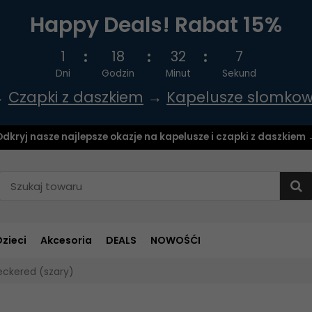
Happy Deals! Rabat 15%
1
18
32
7
Dni
Godzin
Minut
Sekund
→
Czapki z daszkiem
→
Kapelusze slomko
dkryj nasze najlepsze okazje na kapelusze i czapki z daszkiem
Dzieci
Akcesoria
DEALS
NOWOŚĆI
ckered (szary)