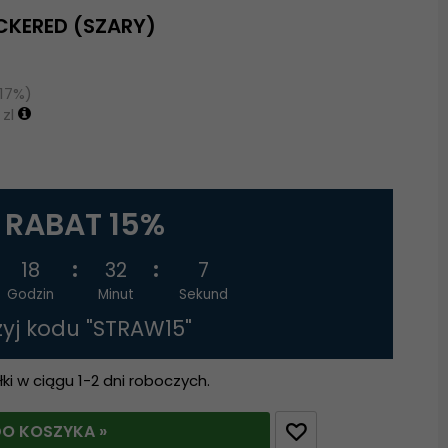
CKERED (SZARY)
(17%)
 zl
RABAT 15%
18
32
7
Godzin
Minut
Sekund
żyj kodu "STRAW15"
i w ciągu 1-2 dni roboczych.
O KOSZYKA »