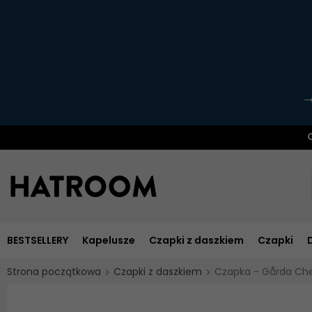
O
BESTSELLERY
Kapelusze
Czapki z daszkiem
Czapki
Strona początkowa
Czapki z daszkiem
Czapka - Gårda Che