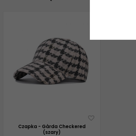
Czapka - Gårda Checkered
(szary)