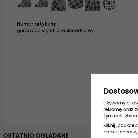
Numer artykułu:
garda.cap.style11.checkered-grey
Dostoso
Używamy plikó
reklamę oraz 
tym celu zbier
Kliknij „Zaakcep
cookie chcesz, 
OSTATNIO OGLĄDANE