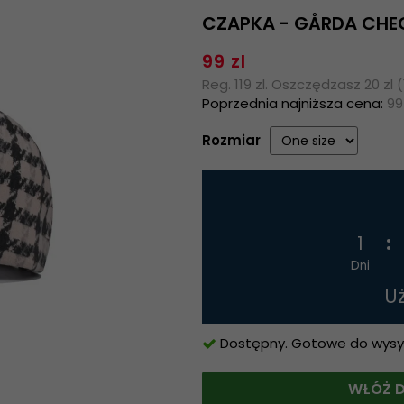
CZAPKA - GÅRDA CHE
99 zl
Reg. 119 zl. Oszczędzasz 20 zl 
Poprzednia najniższa cena:
99
Rozmiar
1
Dni
U
Dostępny. Gotowe do wysyłk
WŁÓŻ D