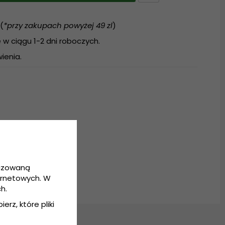
(
*przy zakupach powyżej 49 zl
)
w ciągu 1-2 dni roboczych.
ienia.
lny
lizowaną
ernetowych. W
h.
erz, które pliki