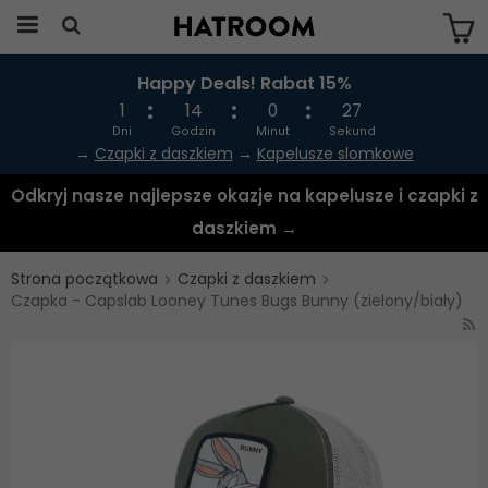
Happy Deals! Rabat 15%
Produkten har blivit tillagd i varukorgen
1
14
0
27
Dni
Godzin
Minut
Sekund
→
Czapki z daszkiem
→
Kapelusze slomkowe
Odkryj nasze najlepsze okazje na kapelusze i czapki z
daszkiem →
Strona początkowa
Czapki z daszkiem
Czapka - Capslab Looney Tunes Bugs Bunny (zielony/biały)