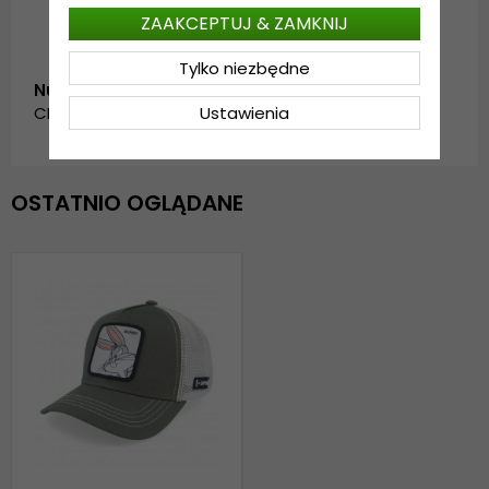
ZAAKCEPTUJ & ZAMKNIJ
Tylko niezbędne
Numer artykułu:
CL_CL/LOO/1/BUN2.looney2ns.bugsbunny-grn/wht
Ustawienia
OSTATNIO OGLĄDANE