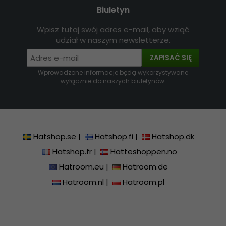
Biuletyn
Wpisz tutaj swój adres e-mail, aby wziąć
udział w naszym newsletterze.
ZAPISAĆ SIĘ
Wprowadzone informacje będą wykorzystywane
wyłącznie do naszych biuletynów.
Hatshop.se
|
Hatshop.fi
|
Hatshop.dk
Hatshop.fr
|
Hatteshoppen.no
Hatroom.eu
|
Hatroom.de
Hatroom.nl
|
Hatroom.pl