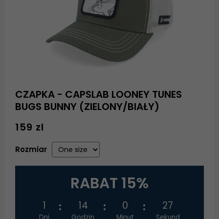
CZAPKA - CAPSLAB LOONEY TUNES
BUGS BUNNY (ZIELONY/BIAŁY)
159 zl
Rozmiar
RABAT 15%
1
14
0
27
Dni
Godzin
Minut
Sekund