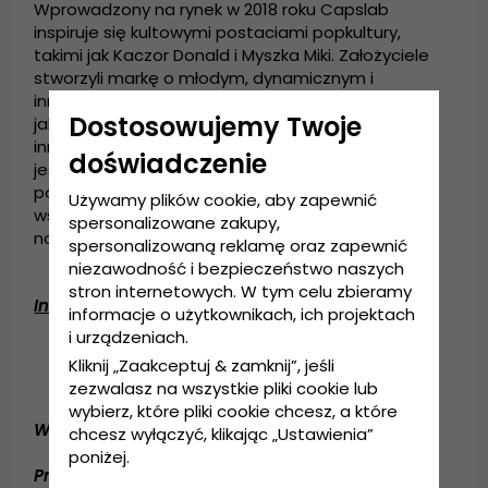
Wprowadzony na rynek w 2018 roku Capslab
inspiruje się kultowymi postaciami popkultury,
takimi jak Kaczor Donald i Myszka Miki. Założyciele
stworzyli markę o młodym, dynamicznym i
innowacyjnym duchu, oferując produkty wysokiej
Dostosowujemy Twoje
jakości, jednocześnie stale wprowadzając
innowacje w projektowaniu marki. Capslab znany
doświadczenie
jest przede wszystkim z czapek o kultowym
popularnym charakterze i skierowany jest do
Używamy plików cookie, aby zapewnić
wszystkich tych, którzy lubią oryginalne i
spersonalizowane zakupy,
nowoczesne modne dodatki.
spersonalizowaną reklamę oraz zapewnić
niezawodność i bezpieczeństwo naszych
stron internetowych. W tym celu zbieramy
Informacje szczegółowe:
informacje o użytkownikach, ich projektach
i urządzeniach.
Rozmiar uniwersalny
Kliknij „Zaakceptuj & zamknij”, jeśli
Regulacja z tyłu czapki
zezwalasz na wszystkie pliki cookie lub
wybierz, które pliki cookie chcesz, a które
Wykonanie:
Bawełna / Polyester
chcesz wyłączyć, klikając „Ustawienia”
poniżej.
Przewodnik po rozmiarach:
Rozmiar uniwersalny