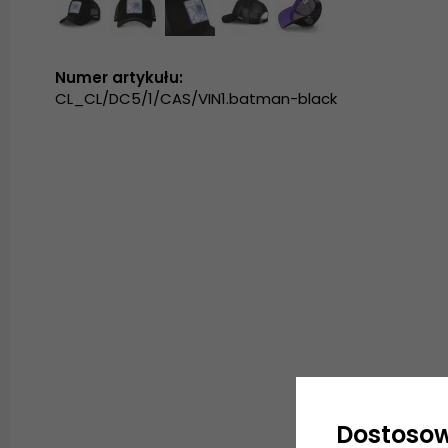
Numer artykułu:
CL_CL/DC5/1/CAS/VIN1.batman-black
Dostoso