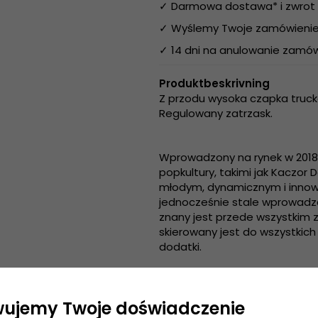
✓ Darmowa dostawa* i zwrot 
✓ Wyślemy Twoje zamówienie 
✓ 14 dni na anulowanie zamów
Produktbeskrivning
Z przodu wysoka czapka truck
Regulowany zatrzask.
Wprowadzony na rynek w 2018 
popkultury, takimi jak Kaczor D
młodym, dynamicznym i innowa
jednocześnie stale wprowadza
znany jest przede wszystkim 
skierowany jest do wszystkich
dodatki.
Informacje szczegółowe:
wujemy Twoje doświadczenie
Rozmiar uniwersalny