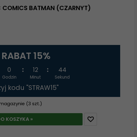
C COMICS BATMAN (CZARNYT)
RABAT 15%
0
12
43
Godzin
Minut
Sekund
żyj kodu "STRAW15"
 magazynie (3 szt.)
O KOSZYKA »