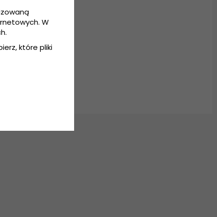
lizowaną
ernetowych. W
h.
ter
erz, które pliki
ozmiar uniwersalny