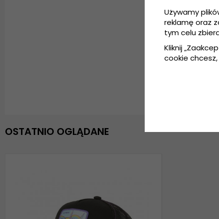
Używamy plikó
reklamę oraz 
tym celu zbier
Kliknij „Zaakcep
cookie chcesz, 
OSTATNIO OGLĄDANE