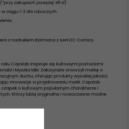
(
*przy zakupach powyżej 49 zl
)
w ciągu 1-2 dni roboczych.
ienia.
era z nadrukiem Batmana z serii DC Comics.
roku Capslab inspiruje się kultowymi postaciami
onald i Myszka Miki. Założyciele stworzyli markę o
cyjnym duchu, oferując produkty wysokiej jakości,
jąc innowacje w projektowaniu marki. Capslab
z czapek o kultowym popularnym charakterze i
 tych, którzy lubią oryginalne i nowoczesne modne