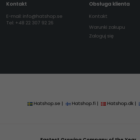
Kontakt
Obsługa klienta
E-mail: info@hatshop.se
Kontakt
Tel: +48 22 307 92 26
Warunki zakupu
Zaloguj się
Hatshop.se
|
Hatshop.fi
|
Hatshop.dk
|
Fastest Growing Company of the Year