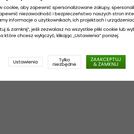
Regulacja z tyłu czapki
w cookie, aby zapewnić spersonalizowane zakupy, spersona
zapewnić niezawodność i bezpieczeństwo naszych stron int
amy informacje o użytkownikach, ich projektach i urządzeniac
Wykonanie:
Bawełna / Polyes
tuj & zamknij”, jeśli zezwalasz na wszystkie pliki cookie lub wybi
Przewodnik po rozmiarach:
R
a które chcesz wyłączyć, klikając „Ustawienia” poniżej.
ZAAKCEPTUJ
Tylko
Ustawienia
& ZAMKNIJ
niezbędne