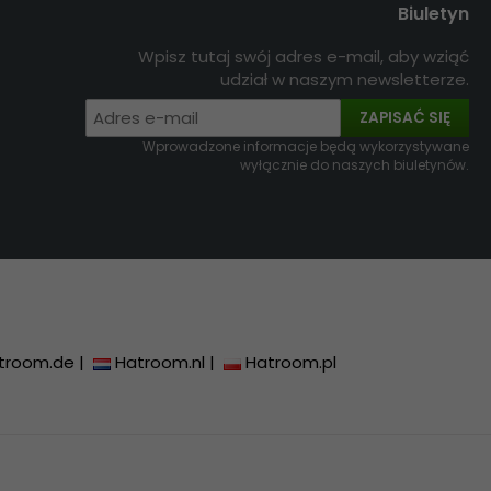
Biuletyn
Wpisz tutaj swój adres e-mail, aby wziąć
udział w naszym newsletterze.
ZAPISAĆ SIĘ
Wprowadzone informacje będą wykorzystywane
wyłącznie do naszych biuletynów.
troom.de
|
Hatroom.nl
|
Hatroom.pl