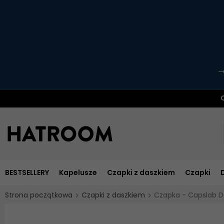
O
BESTSELLERY
Kapelusze
Czapki z daszkiem
Czapki
Strona początkowa
Czapki z daszkiem
Czapka - Capslab 