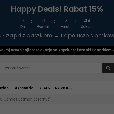
Happy Deals! Rabat 15%
3
0
12
43
Dni
Godzin
Minut
Sekund
→
Czapki z daszkiem
→
Kapelusze slomko
dkryj nasze najlepsze okazje na kapelusze i czapki z daszkiem
Dzieci
Akcesoria
DEALS
NOWOŚĆI
DC Comics Batman (czarnyt)