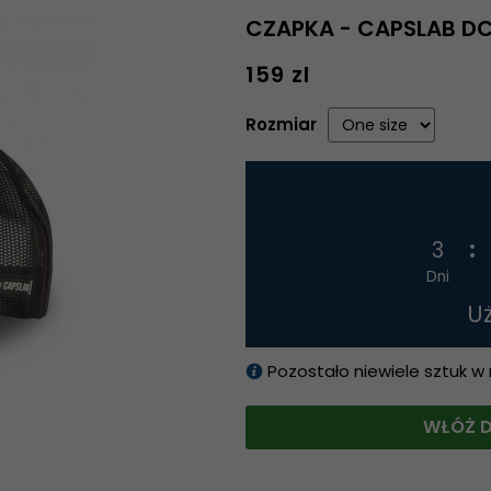
CZAPKA - CAPSLAB D
159 zl
Rozmiar
3
Dni
U
Pozostało niewiele sztuk w
WŁÓŻ D