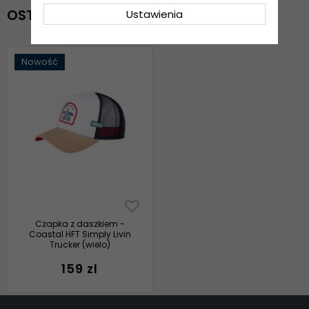
OSTATNIO OGLĄDANE
Ustawienia
Nowość
Czapka z daszkiem -
Coastal HFT Simply Livin
Trucker (wielo)
159 zl