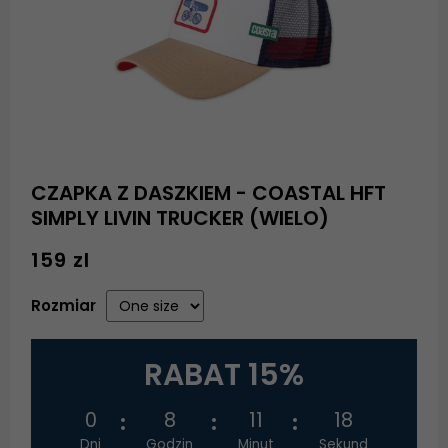
CZAPKA Z DASZKIEM - COASTAL HFT
SIMPLY LIVIN TRUCKER (WIELO)
159 zl
Rozmiar
RABAT 15%
0
8
11
18
Dni
Godzin
Minut
Sekund