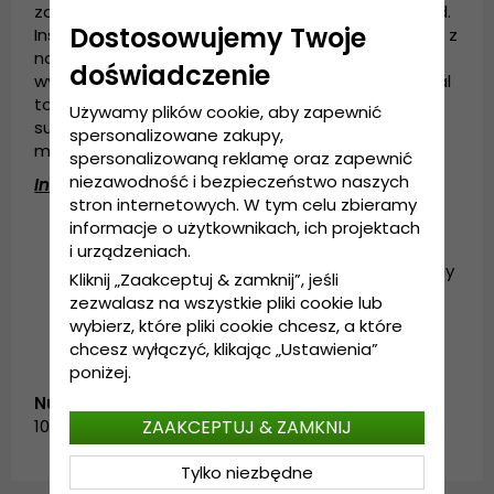
zapewniając zarówno ochronę, jak i modny wygląd.
Dostosowujemy Twoje
Inspirowane nadmorskim stylem życia i połączone z
nowoczesnymi trendami tworzą unikalną i
doświadczenie
wyrazistą estetykę. Krótko mówiąc, czapki Coastal
to must-have dla wszystkich, którzy kochają
Używamy plików cookie, aby zapewnić
surfowy klimat i chcą przenieść odrobinę plaży do
spersonalizowane zakupy,
miasta.
spersonalizowaną reklamę oraz zapewnić
niezawodność i bezpieczeństwo naszych
Informacje szczegółowe:
stron internetowych. W tym celu zbieramy
Regulacja z tyłu czapki
informacje o użytkownikach, ich projektach
Skład
: 60% bawełna, 40% poliester
i urządzeniach.
Informacje o rozmiarze
: Rozmiar uniwersalny
Kliknij „Zaakceptuj & zamknij”, jeśli
- pasuje do większości.
zezwalasz na wszystkie pliki cookie lub
wybierz, które pliki cookie chcesz, a które
chcesz wyłączyć, klikając „Ustawienia”
poniżej.
Numer artykułu:
ZAAKCEPTUJ & ZAMKNIJ
1004584.Navy/White/Beige
Tylko niezbędne