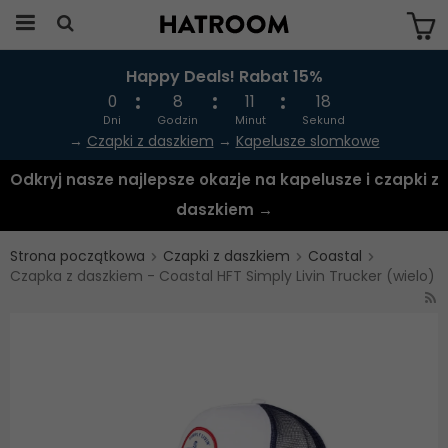
Happy Deals! Rabat 15%
Produkten har blivit tillagd i varukorgen
0
8
11
18
Dni
Godzin
Minut
Sekund
→
Czapki z daszkiem
→
Kapelusze slomkowe
Odkryj nasze najlepsze okazje na kapelusze i czapki z
daszkiem →
Strona początkowa
Czapki z daszkiem
Coastal
Czapka z daszkiem - Coastal HFT Simply Livin Trucker (wielo)