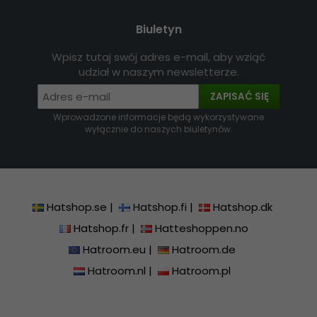
Biuletyn
Wpisz tutaj swój adres e-mail, aby wziąć
udział w naszym newsletterze.
ZAPISAĆ SIĘ
Wprowadzone informacje będą wykorzystywane
wyłącznie do naszych biuletynów.
Hatshop.se
|
Hatshop.fi
|
Hatshop.dk
Hatshop.fr
|
Hatteshoppen.no
Hatroom.eu
|
Hatroom.de
Hatroom.nl
|
Hatroom.pl