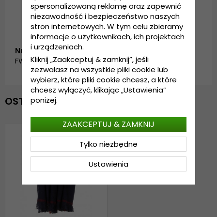
spersonalizowaną reklamę oraz zapewnić
niezawodność i bezpieczeństwo naszych
stron internetowych. W tym celu zbieramy
informacje o użytkownikach, ich projektach
i urządzeniach.
Numer artykułu:
Kliknij „Zaakceptuj & zamknij”, jeśli
FW_SC-2695-0004_NAVY
zezwalasz na wszystkie pliki cookie lub
wybierz, które pliki cookie chcesz, a które
chcesz wyłączyć, klikając „Ustawienia”
OSTATNIO OGLĄDANE
poniżej.
ZAAKCEPTUJ & ZAMKNIJ
Tylko niezbędne
Ustawienia