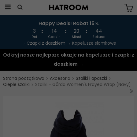
Happy Deals! Rabat 15%
Produkten har blivit tillagd i varukorgen
3
14
20
44
Dni
Godzin
Minut
Sekund
→
Czapki z daszkiem
→
Kapelusze slomkowe
Odkryj nasze najlepsze okazje na kapelusze i czapki z
daszkiem →
Strona początkowa
Akcesoria
Szaliki i apaszki
Ciepłe szaliki
Szaliki - Gårda Women's Frayed Wrap (Navy)