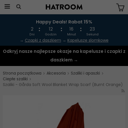
Happy Deals! Rabat 15%
Produkten har blivit tillagd i varukorgen
2
12
16
23
Dni
Godzin
Minut
Sekund
→
Czapki z daszkiem
→
Kapelusze slomkowe
Odkryj nasze najlepsze okazje na kapelusze i czapki z
daszkiem →
Strona początkowa
Akcesoria
Szaliki i apaszki
Ciepłe szaliki
Szaliki - Gårda Soft Wool Blanket Wrap Scarf (Burnt Orange)