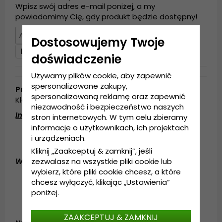
Wpisz swój adres e-mail poniżej, a my
powiadomimy Cię, gdy produkt będzie dostępny!
Dostosowujemy Twoje
Lista obserwowanych
doświadczenie
Używamy plików cookie, aby zapewnić
spersonalizowane zakupy,
Produktbeskrivning
spersonalizowaną reklamę oraz zapewnić
Klasyczny szal tkany z frędzlami.
niezawodność i bezpieczeństwo naszych
Informacje szczegółowe:
stron internetowych. W tym celu zbieramy
informacje o użytkownikach, ich projektach
Unisex
i urządzeniach.
70 x 200 cm
Kliknij „Zaakceptuj & zamknij”, jeśli
Wykonanie:
30% Wełna, 70% Akryl
zezwalasz na wszystkie pliki cookie lub
wybierz, które pliki cookie chcesz, a które
chcesz wyłączyć, klikając „Ustawienia”
poniżej.
ZAAKCEPTUJ & ZAMKNIJ