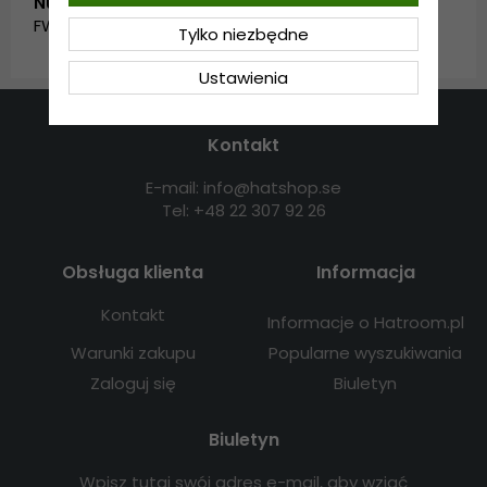
Numer artykułu:
FW_SC-3857-D.BURNTORANGE
Tylko niezbędne
Ustawienia
Kontakt
E-mail: info@hatshop.se
Tel: +48 22 307 92 26
Obsługa klienta
Informacja
Kontakt
Informacje o Hatroom.pl
Warunki zakupu
Popularne wyszukiwania
Zaloguj się
Biuletyn
Biuletyn
Wpisz tutaj swój adres e-mail, aby wziąć