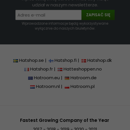
udział w naszym newsletterze.
ZAPISAĆ SIĘ
Wprowadzone informacje będą wykorzystywane
wyłącznie do naszych biuletynów.
Hatshop.se
|
Hatshop.fi
|
Hatshop.dk
Hatshop.fr
|
Hatteshoppen.no
Hatroom.eu
|
Hatroom.de
Hatroom.nl
|
Hatroom.pl
Fastest Growing Company of the Year
2017 - 2018 - 2019 - 2020 - 2021