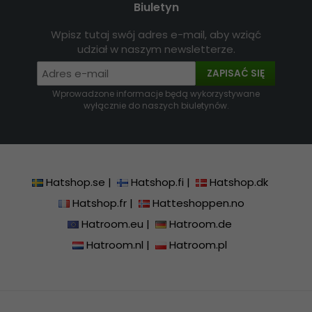
Biuletyn
Wpisz tutaj swój adres e-mail, aby wziąć
udział w naszym newsletterze.
ZAPISAĆ SIĘ
Wprowadzone informacje będą wykorzystywane
wyłącznie do naszych biuletynów.
Hatshop.se
|
Hatshop.fi
|
Hatshop.dk
Hatshop.fr
|
Hatteshoppen.no
Hatroom.eu
|
Hatroom.de
Hatroom.nl
|
Hatroom.pl