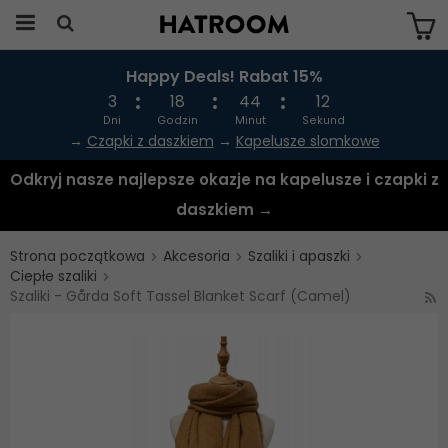
Happy Deals! Rabat 15%
Produkten har blivit tillagd i varukorgen
3
18
44
12
Dni
Godzin
Minut
Sekund
→
Czapki z daszkiem
→
Kapelusze slomkowe
Odkryj nasze najlepsze okazje na kapelusze i czapki z
daszkiem →
Strona początkowa
Akcesoria
Szaliki i apaszki
Ciepłe szaliki
Szaliki - Gårda Soft Tassel Blanket Scarf (Camel)