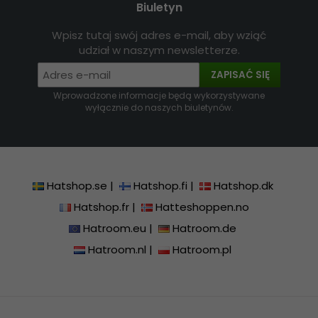
Biuletyn
Wpisz tutaj swój adres e-mail, aby wziąć
udział w naszym newsletterze.
ZAPISAĆ SIĘ
Wprowadzone informacje będą wykorzystywane
wyłącznie do naszych biuletynów.
Hatshop.se
|
Hatshop.fi
|
Hatshop.dk
Hatshop.fr
|
Hatteshoppen.no
Hatroom.eu
|
Hatroom.de
Hatroom.nl
|
Hatroom.pl