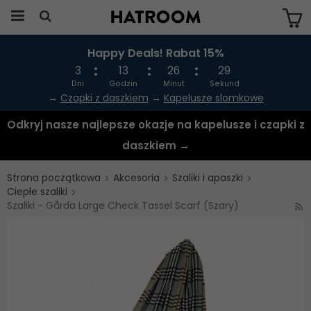
Happy Deals! Rabat 15%
Produkten har blivit tillagd i varukorgen
3
13
26
29
Dni
Godzin
Minut
Sekund
→
Czapki z daszkiem
→
Kapelusze slomkowe
Odkryj nasze najlepsze okazje na kapelusze i czapki z
daszkiem →
Strona początkowa
Akcesoria
Szaliki i apaszki
Ciepłe szaliki
Szaliki - Gårda Large Check Tassel Scarf (Szary)