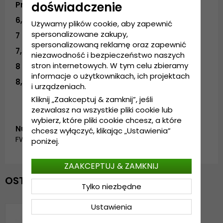
doświadczenie
Przewodnik po rozmiarach:
6,5
- 16,2 cm
Używamy plików cookie, aby zapewnić
spersonalizowane zakupy,
7
- 17,5 cm
spersonalizowaną reklamę oraz zapewnić
7,5
- 18,7 cm
niezawodność i bezpieczeństwo naszych
stron internetowych. W tym celu zbieramy
8
- 20 cm
informacje o użytkownikach, ich projektach
8,5
- 21,2 cm
i urządzeniach.
Kliknij „Zaakceptuj & zamknij”, jeśli
zezwalasz na wszystkie pliki cookie lub
wybierz, które pliki cookie chcesz, a które
Numer artykułu:
chcesz wyłączyć, klikając „Ustawienia”
FW_70917601.green
poniżej.
ZAAKCEPTUJ & ZAMKNIJ
OSTATNIO OGLĄDANE
Tylko niezbędne
Ustawienia