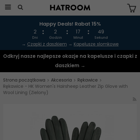
Happy Deals! Rabat 15%
Produkten har blivit tillagd i varukorgen
2
2
17
49
Dni
Godzin
Minut
Sekund
→
Czapki z daszkiem
→
Kapelusze slomkowe
Odkryj nasze najlepsze okazje na kapelusze i czapki z
daszkiem →
Strona początkowa
Akcesoria
Rękawice
Rękawice - HK Women's Hairsheep Leather Zip Glove with
Wool Lining (Zielony)