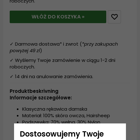
roboczych.
WŁÓŻ DO KOSZYKA »
✓ Darmowa dostawa* i zwrot (
*przy zakupach
powyżej 49 zl
)
✓ Wyślemy Twoje zamówienie w ciągu 1-2 dni
roboczych.
✓ 14 dni na anulowanie zamówienia.
Produktbeskrivning
Informacje szczegółowe:
Klasyczna rękawica damska
Materiał: 100% skóra owcza, Hairsheep
Podszewka: 70% wełna, 30% Nylon
Dostosowujemy Twoje