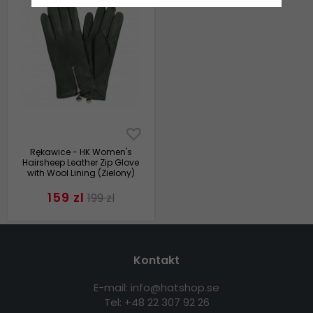
Rękawice - HK Women's
Hairsheep Leather Zip Glove
with Wool Lining (Zielony)
159 zl
199 zl
Kontakt
E-mail: info@hatshop.se
Tel: +48 22 307 92 26