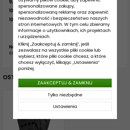
9,5
- 23,7 cm
spersonalizowane zakupy,
10
- 25 cm
spersonalizowaną reklamę oraz zapewnić
niezawodność i bezpieczeństwo naszych
10,5
- 26,2 cm
stron internetowych. W tym celu zbieramy
informacje o użytkownikach, ich projektach
i urządzeniach.
Kliknij „Zaakceptuj & zamknij”, jeśli
Numer artykułu:
zezwalasz na wszystkie pliki cookie lub
SS_70981100.Black-2
wybierz, które pliki cookie chcesz, a które
chcesz wyłączyć, klikając „Ustawienia”
poniżej.
OSTATNIO OGLĄDANE
ZAAKCEPTUJ & ZAMKNIJ
Tylko niezbędne
Ustawienia