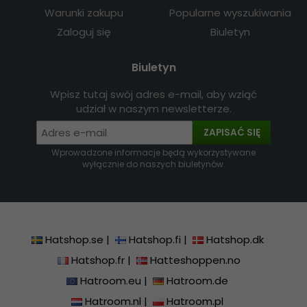
Warunki zakupu
Popularne wyszukiwania
Zaloguj się
Biuletyn
Biuletyn
Wpisz tutaj swój adres e-mail, aby wziąć
udział w naszym newsletterze.
ZAPISAĆ SIĘ
Wprowadzone informacje będą wykorzystywane
wyłącznie do naszych biuletynów.
Hatshop.se
|
Hatshop.fi
|
Hatshop.dk
Hatshop.fr
|
Hatteshoppen.no
Hatroom.eu
|
Hatroom.de
Hatroom.nl
|
Hatroom.pl