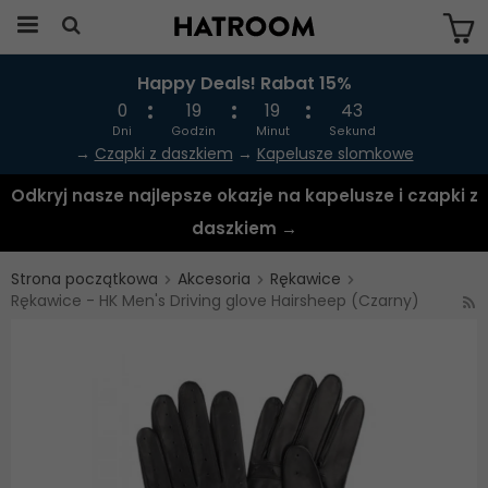
Happy Deals! Rabat 15%
Produkten har blivit tillagd i varukorgen
0
19
19
43
Dni
Godzin
Minut
Sekund
→
Czapki z daszkiem
→
Kapelusze slomkowe
Odkryj nasze najlepsze okazje na kapelusze i czapki z
daszkiem →
Strona początkowa
Akcesoria
Rękawice
Rękawice - HK Men's Driving glove Hairsheep (Czarny)