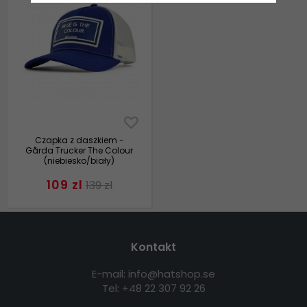
Czapka z daszkiem -
Gårda Trucker The Colour
(niebiesko/biały)
109 zl
139 zl
Kontakt
E-mail: info@hatshop.se
Tel: +48 22 307 92 26