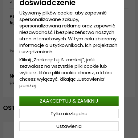
doświadczenie
✓ 14 dni na anulowanie zamówienia.
Używamy plików cookie, aby zapewnić
Produktbeskrivning
spersonalizowane zakupy,
Informacje szczegółowe:
spersonalizowaną reklamę oraz zapewnić
niezawodność i bezpieczeństwo naszych
Wykonane z: PCV/bawełny/nylonu
Rozmiar uniwersalny
stron internetowych. W tym celu zbieramy
Regulacja z tyłu czapki
informacje o użytkownikach, ich projektach
i urządzeniach.
Przewodnik po rozmiarach:
Rozmiar uniwersalny
Kliknij „Zaakceptuj & zamknij”, jeśli
zezwalasz na wszystkie pliki cookie lub
wybierz, które pliki cookie chcesz, a które
Numer artykułu:
chcesz wyłączyć, klikając „Ustawienia”
garda.trucker.thecolour.blue/white
poniżej.
ZAAKCEPTUJ & ZAMKNIJ
OSTATNIO OGLĄDANE
Tylko niezbędne
Ustawienia