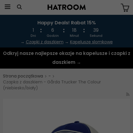
Happy Deals! Rabat 15%
Produkten har blivit tillagd i varukorgen
1
6
18
38
Dni
Godzin
Minut
Sekund
→
Czapki z daszkiem
→
Kapelusze slomkowe
Odkryj nasze najlepsze okazje na kapelusze i czapki z
daszkiem →
Strona początkowa
-
Czapka z daszkiem - Gårda Trucker The Colour
(niebiesko/biały)