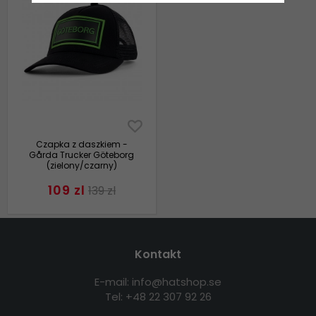
Czapka z daszkiem -
Gårda Trucker Göteborg
(zielony/czarny)
109 zl
139 zl
Kontakt
E-mail: info@hatshop.se
Tel: +48 22 307 92 26