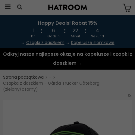
Happy Deals! Rabat 15%
Produkten har blivit tillagd i varukorgen
1
6
22
4
Dni
Godzin
Minut
Sekund
→
Czapki z daszkiem
→
Kapelusze slomkowe
Odkryj nasze najlepsze okazje na kapelusze i czapki z
daszkiem →
Strona początkowa
-
Czapka z daszkiem - Gårda Trucker Göteborg
(zielony/czarny)