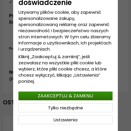
doświadczenie
✓ 14 dni na anulowanie zamówienia.
Używamy plików cookie, aby zapewnić
Produktbeskrivning
spersonalizowane zakupy,
Informacje szczegółowe:
spersonalizowaną reklamę oraz zapewnić
niezawodność i bezpieczeństwo naszych
Wykonane z: PCV/bawełny/nylonu
Rozmiar uniwersalny
stron internetowych. W tym celu zbieramy
Regulacja z tyłu czapki
informacje o użytkownikach, ich projektach
i urządzeniach.
Przewodnik po rozmiarach:
Rozmiar uniwersalny
Kliknij „Zaakceptuj & zamknij”, jeśli
zezwalasz na wszystkie pliki cookie lub
wybierz, które pliki cookie chcesz, a które
Numer artykułu:
chcesz wyłączyć, klikając „Ustawienia”
garda.trucker.goteborg.green/black
poniżej.
ZAAKCEPTUJ & ZAMKNIJ
OSTATNIO OGLĄDANE
Tylko niezbędne
Ustawienia