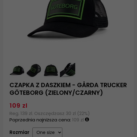
CZAPKA Z DASZKIEM - GÅRDA TRUCKER
GÖTEBORG (ZIELONY/CZARNY)
109 zl
Reg. 139 zl. Oszczędzasz 30 zl (22%)
Poprzednia najniższa cena:
109 zl
Rozmiar