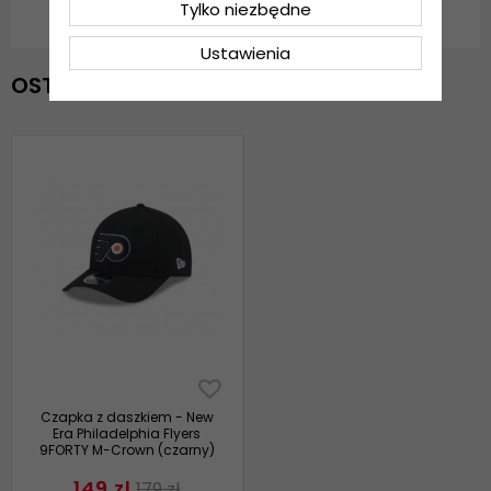
Tylko niezbędne
Ustawienia
OSTATNIO OGLĄDANE
Czapka z daszkiem - New
Era Philadelphia Flyers
9FORTY M-Crown (czarny)
149 zl
179 zl