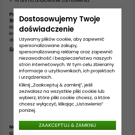
✓ 14 dni na anulowanie zamówienia.
Produktbeskrivning
Dostosowujemy Twoje
9FORTY M-Crown –
nowoczesna wersja
klasycznego kroju New Era, z nieco wyższą koroną i
doświadczenie
krótszym daszkiem, ale tak samo wygodnym
Używamy plików cookie, aby zapewnić
dopasowaniem.
spersonalizowane zakupy,
Szczegóły:
spersonalizowaną reklamę oraz zapewnić
niezawodność i bezpieczeństwo naszych
Model:
9FORTY M-Crown
stron internetowych. W tym celu zbieramy
Liga:
NHL
informacje o użytkownikach, ich projektach
i urządzeniach.
Drużyna:
Philadelphia Flyers
Kliknij „Zaakceptuj & zamknij”, jeśli
Regulowane z tyłu za pomocą:
snapback
zezwalasz na wszystkie pliki cookie lub
Materiał:
100% poliester
wybierz, które pliki cookie chcesz, a które
chcesz wyłączyć, klikając „Ustawienia”
poniżej.
ZAAKCEPTUJ & ZAMKNIJ
Numer artykułu:
60756119.940mc.phifly