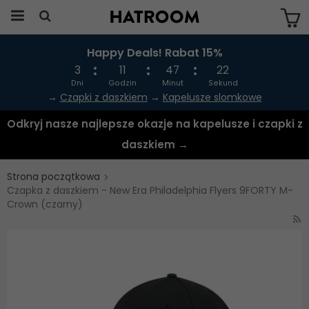
Happy Deals! Rabat 15%
Produkten har blivit tillagd i varukorgen
3
11
47
22
Dni
Godzin
Minut
Sekund
→
Czapki z daszkiem
→
Kapelusze slomkowe
Odkryj nasze najlepsze okazje na kapelusze i czapki z
daszkiem →
Strona początkowa
Czapka z daszkiem - New Era Philadelphia Flyers 9FORTY M-
Crown (czarny)