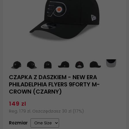
CZAPKA Z DASZKIEM - NEW ERA
PHILADELPHIA FLYERS 9FORTY M-
CROWN (CZARNY)
149 zl
Reg. 179 zl. Oszczędzasz 30 zl (17%)
Rozmiar