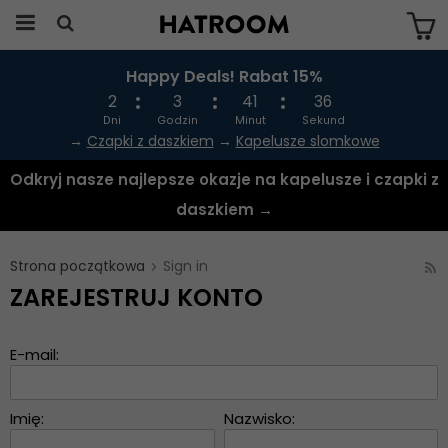
Happy Deals! Rabat 15%
Produkten har blivit tillagd i varukorgen
2
3
41
36
Dni
Godzin
Minut
Sekund
→
Czapki z daszkiem
→
Kapelusze slomkowe
Odkryj nasze najlepsze okazje na kapelusze i czapki z
daszkiem →
Strona początkowa
Sign in
ZAREJESTRUJ KONTO
E-mail:
Imię:
Nazwisko: