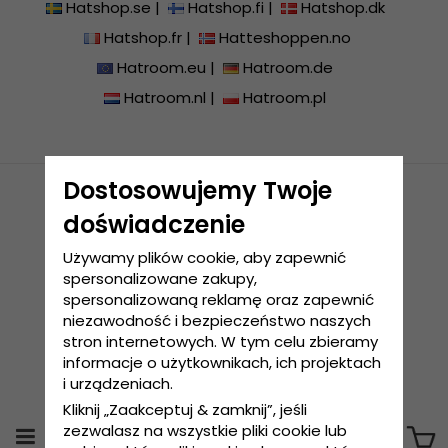
Hatshop.se
|
Hatshop.fi
|
Hatshop.dk
Hatshop.fr
|
Hatteshoppen.no
Hatroom.eu
|
Hatroom.de
Hatroom.nl
|
Hatroom.pl
Dostosowujemy Twoje
Fastest Growing Company of the Year
doświadczenie
2017 - 2018 - 2019 - 2020 - 2021
Używamy plików cookie, aby zapewnić
spersonalizowane zakupy,
spersonalizowaną reklamę oraz zapewnić
niezawodność i bezpieczeństwo naszych
stron internetowych. W tym celu zbieramy
informacje o użytkownikach, ich projektach
i urządzeniach.
Kliknij „Zaakceptuj & zamknij”, jeśli
zezwalasz na wszystkie pliki cookie lub